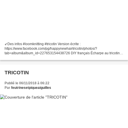
⇙Des infos #loomknitting #tricotin Version écrite :
https://www.facebook.com/pg/happynewhairtricotin/photos/?
tab=album&album_id=227653154438726 DIY français Écharpe au tricotin
(à adapter à la taille de la personne qui va la porter), possible de faire...
TRICOTIN
Publié le 06/11/2018 à 06:22
Par
feutrinesetpiqueaiguilles