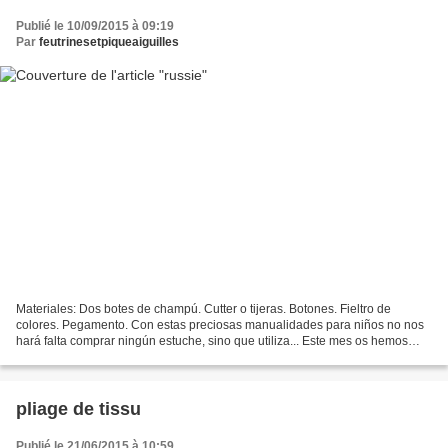
Publié le 10/09/2015 à 09:19
Par
feutrinesetpiqueaiguilles
Materiales: Dos botes de champú. Cutter o tijeras. Botones. Fieltro de
colores. Pegamento. Con estas preciosas manualidades para niños no nos
hará falta comprar ningún estuche, sino que utiliza... Este mes os hemos
preparado estos diagramas para todos...
pliage de tissu
Publié le 21/06/2015 à 10:59