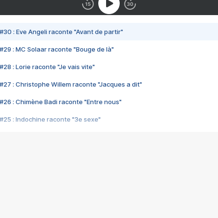
#30 : Eve Angeli raconte "Avant de partir"
#29 : MC Solaar raconte "Bouge de là"
28 : Lorie raconte "Je vais vite"
#27 : Christophe Willem raconte "Jacques a dit"
#26 : Chimène Badi raconte "Entre nous"
#25 : Indochine raconte "3e sexe"
#24 : Zaho raconte "C'est chelou"
#23 : Patrick Bruel raconte "Au café des délices"
#22 : Kyo raconte "Le chemin"
#21 : Nolwenn Leroy raconte "Cassé"
#20 : Patrick Hernandez raconte "Born to be alive"