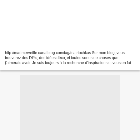
http://marimerveille.canalblog.com/tag/matriochkas Sur mon blog, vous
trouverez des DIYs, des idées déco, et toutes sortes de choses que
j'aimerais avoir. Je suis toujours à la recherche d'inspirations et vous en fais
part en bloguant, ce qui es... Accueil...