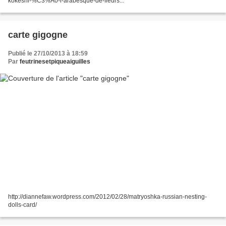
kokeshi-%C3%A0-l-arabesque-de-fleurs...
carte gigogne
Publié le 27/10/2013 à 18:59
Par
feutrinesetpiqueaiguilles
http://diannefaw.wordpress.com/2012/02/28/matryoshka-russian-nesting-
dolls-card/