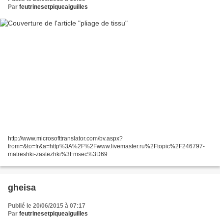
Par
feutrinesetpiqueaiguilles
http://www.microsofttranslator.com/bv.aspx?
from=&to=fr&a=http%3A%2F%2Fwww.livemaster.ru%2Ftopic%2F246797-
matreshki-zastezhki%3Fmsec%3D69
gheisa
Publié le 20/06/2015 à 07:17
Par
feutrinesetpiqueaiguilles