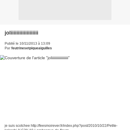
joliiiiiiiiiiiiiiiiiii
Publié le 10/11/2013 à 13:09
Par
feutrinesetpiqueaiguilles
je suis scotchee http://feesmoirever.fr/index.php?post/2010/10/22/Petite-