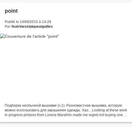
point
Publié le 14/08/2015 à 14:28
Par
feutrinesetpiqueaiguilles
Подборка необычной вышивки (ч.1). Разномастная вышивка, которую
можно использовать для украшения одежды. Хао... Looking at these work
in progress pictures from Lorena Marañón made me regret not buying one of
her pieces earlier (I wrote about her here;...