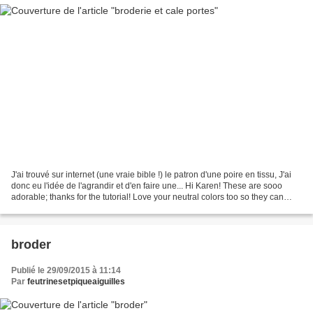
J'ai trouvé sur internet (une vraie bible !) le patron d'une poire en tissu, J'ai
donc eu l'idée de l'agrandir et d'en faire une... Hi Karen! These are sooo
adorable; thanks for the tutorial! Love your neutral colors too so they can
actually stay out...
broder
Publié le 29/09/2015 à 11:14
Par
feutrinesetpiqueaiguilles