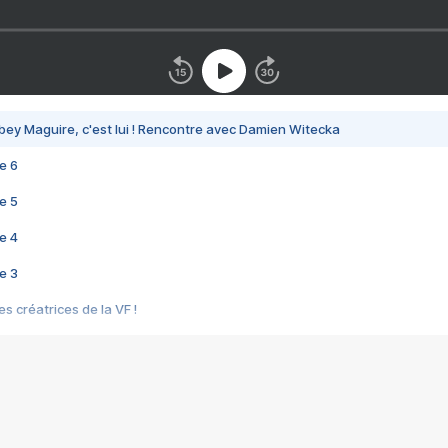
bey Maguire, c'est lui ! Rencontre avec Damien Witecka
e 6
e 5
e 4
e 3
s créatrices de la VF !
e 2
e 1
e Mektoub My Love arrive enfin ! Rencontre avec Shaïn Boumedine et Sal