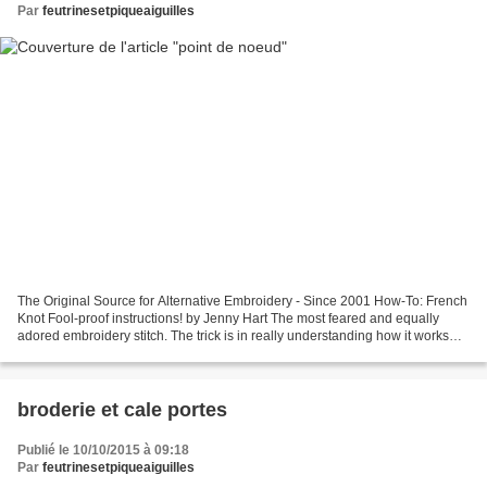
Par
feutrinesetpiqueaiguilles
The Original Source for Alternative Embroidery - Since 2001 How-To: French
Knot Fool-proof instructions! by Jenny Hart The most feared and equally
adored embroidery stitch. The trick is in really understanding how it works
instead of just hoping it will...
broderie et cale portes
Publié le 10/10/2015 à 09:18
Par
feutrinesetpiqueaiguilles