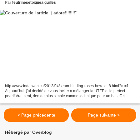
Par
feutrinesetpiqueaiguilles
http://www.todolwen.ca/2013/04/seam-binding-roses-how-to_8.html?m=1
Aujourd'hui, j'ai décidé de vous inciter à mélanger la UTEE et le perfect
pearl! Vraiment, rien de plus simple comme technique pour un bel effet
différent! Étape 1. Encrer votre forme...
< Page précédente
Page suivante >
Hébergé par Overblog