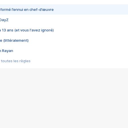
nsformé l’ennui en chef-d’œuvre
 DayZ
 a 13 ans (et vous l'avez ignoré)
e (littéralement)
im Rayan
 toutes les règles
s les jeux vidéo
us choquant de Rockstar ? - Le scandale BULLY
e plus moche de Steam
du RÊVE tourne au CAUCHEMAR
pendant 8 heures
it… à tort