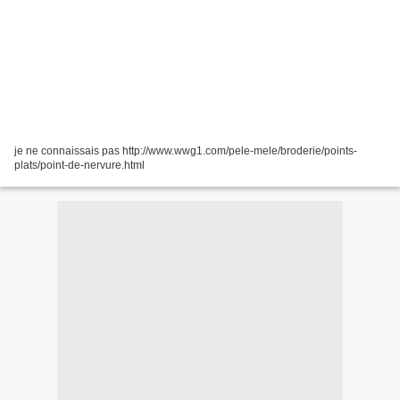
je ne connaissais pas http://www.wwg1.com/pele-mele/broderie/points-
plats/point-de-nervure.html