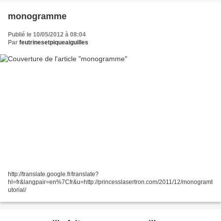
monogramme
Publié le 10/05/2012 à 08:04
Par
feutrinesetpiqueaiguilles
http://translate.google.fr/translate?
hl=fr&langpair=en%7Cfr&u=http://princesslasertron.com/2011/12/monogramt
utorial/