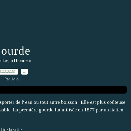
ourde
,
lités
a l honneur
5.02.2020
…
Par Jojo
sporter de l' eau ou tout autre boisson . Elle est plus coûteuse
isable. La première gourde fut utilisée en 1877 par un italien
Lire la suite