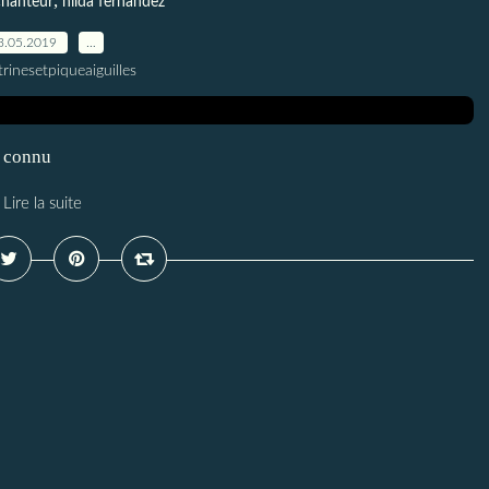
,
chanteur
nilda fernandez
3.05.2019
…
trinesetpiqueaiguilles
s connu
Lire la suite