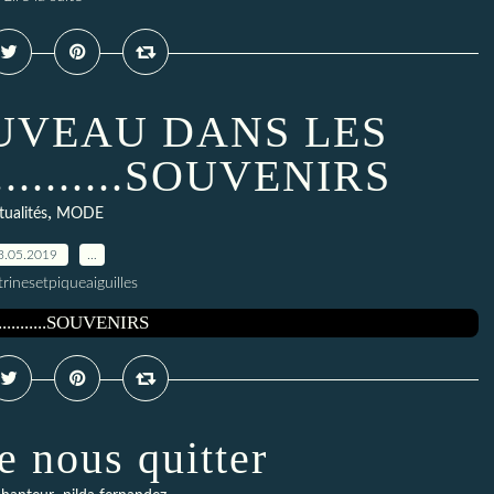
OUVEAU DANS LES
..........SOUVENIRS
,
tualités
MODE
3.05.2019
…
trinesetpiqueaiguilles
de nous quitter