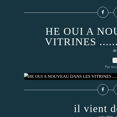
HE OUI A N
VITRINES .....
ac
2
Par feu
il vient 