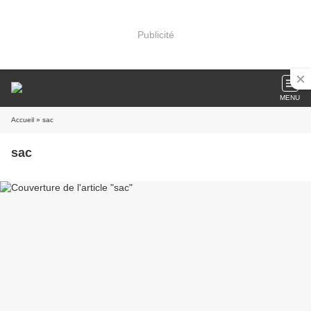
Publicité
MENU
Accueil
» sac
sac