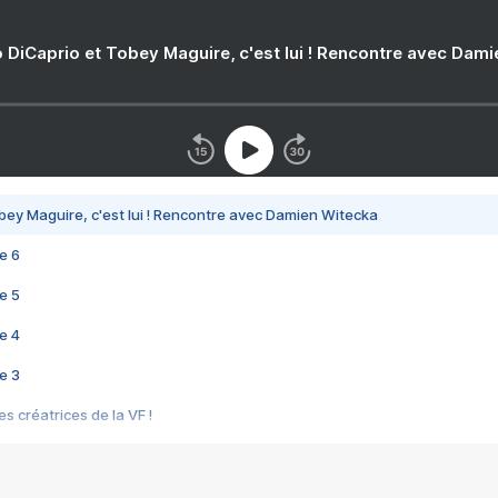
 DiCaprio et Tobey Maguire, c'est lui ! Rencontre avec Dam
bey Maguire, c'est lui ! Rencontre avec Damien Witecka
e 6
e 5
e 4
e 3
s créatrices de la VF !
e 2
e 1