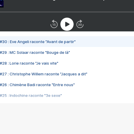
#30 : Eve Angeli raconte "Avant de partir"
#29 : MC Solaar raconte "Bouge de là"
28 : Lorie raconte "Je vais vite"
#27 : Christophe Willem raconte "Jacques a dit"
#26 : Chimène Badi raconte "Entre nous"
#25 : Indochine raconte "3e sexe"
#24 : Zaho raconte "C'est chelou"
#23 : Patrick Bruel raconte "Au café des délices"
#22 : Kyo raconte "Le chemin"