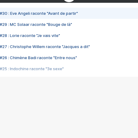
#30 : Eve Angeli raconte "Avant de partir"
#29 : MC Solaar raconte "Bouge de là"
28 : Lorie raconte "Je vais vite"
#27 : Christophe Willem raconte "Jacques a dit"
#26 : Chimène Badi raconte "Entre nous"
#25 : Indochine raconte "3e sexe"
#24 : Zaho raconte "C'est chelou"
#23 : Patrick Bruel raconte "Au café des délices"
#22 : Kyo raconte "Le chemin"
#21 : Nolwenn Leroy raconte "Cassé"
#20 : Patrick Hernandez raconte "Born to be alive"
#19 : Lorie raconte "Près de moi"