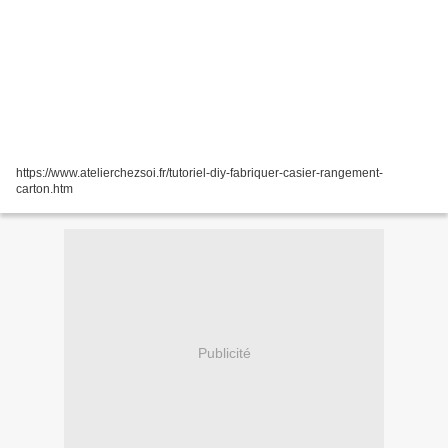
https://www.atelierchezsoi.fr/tutoriel-diy-fabriquer-casier-rangement-
carton.htm
Publicité