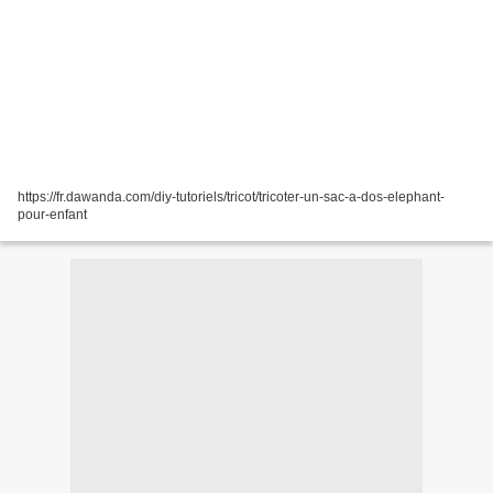
https://fr.dawanda.com/diy-tutoriels/tricot/tricoter-un-sac-a-dos-elephant-
pour-enfant