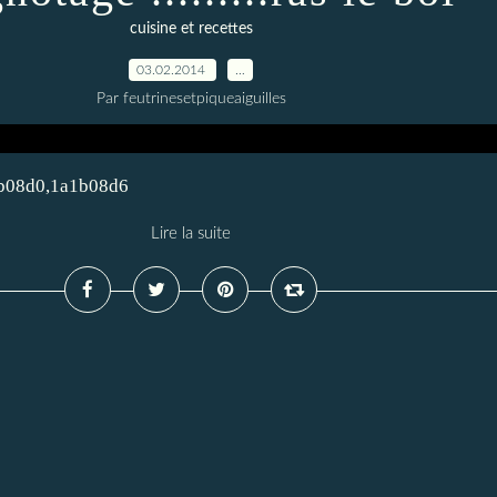
cuisine et recettes
03.02.2014
…
Par feutrinesetpiqueaiguilles
a1b08d0,1a1b08d6
Lire la suite