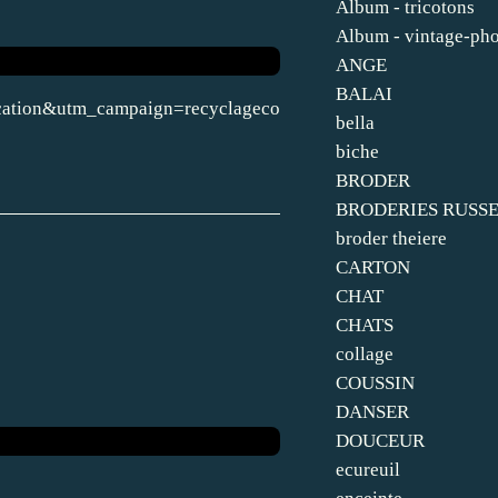
Album - tricotons
Album - vintage-ph
ANGE
BALAI
ication&utm_campaign=recyclageco
bella
biche
BRODER
BRODERIES RUSS
broder theiere
CARTON
CHAT
CHATS
collage
COUSSIN
DANSER
DOUCEUR
ecureuil