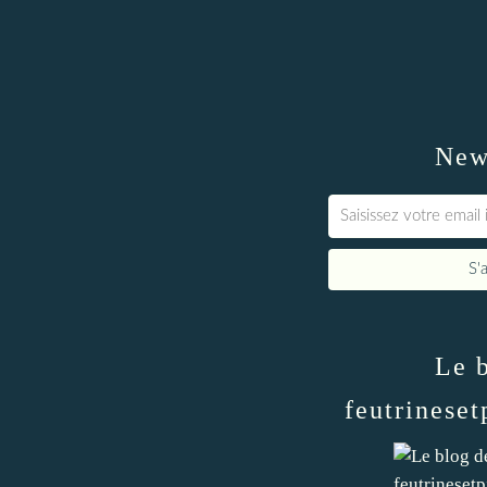
New
Le 
feutrineset