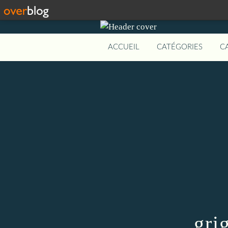
ACCUEIL
CATÉGORIES
C
grig