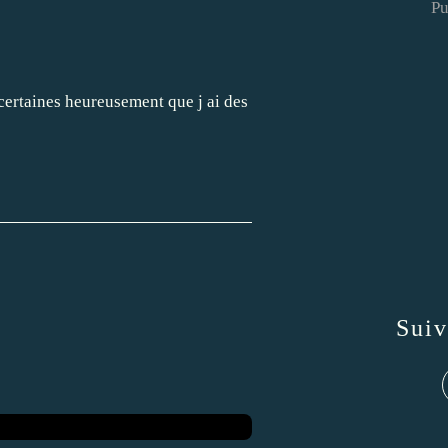
Pu
certaines heureusement que j ai des
Sui