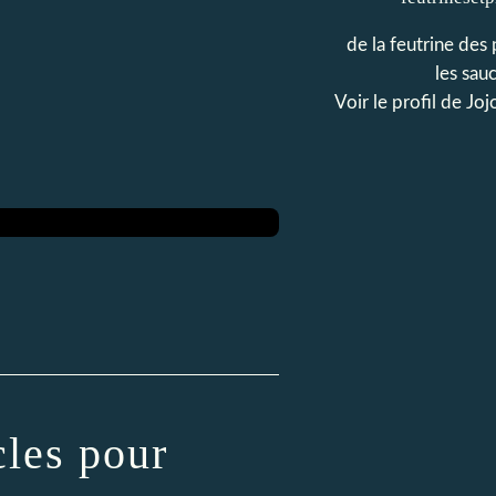
de la feutrine des 
les sau
Voir le profil de
Joj
cles pour