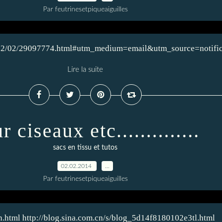
Par feutrinesetpiqueaiguilles
14/02/02/29097774.html#utm_medium=email&utm_source=notif
Lire la suite
r ciseaux etc..............
sacs en tissu et tutos
02.02.2014
…
Par feutrinesetpiqueaiguilles
.html http://blog.sina.com.cn/s/blog_5d14f8180102e3tl.html