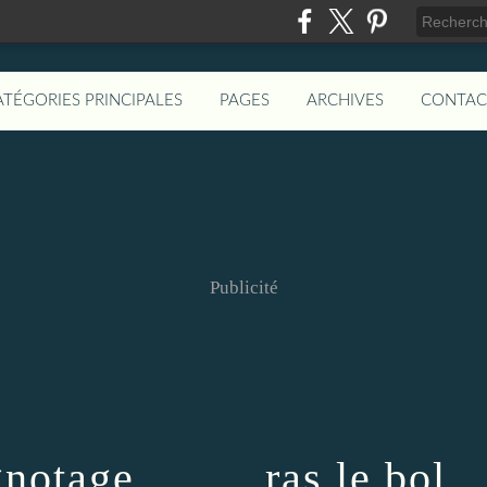
ATÉGORIES PRINCIPALES
PAGES
ARCHIVES
CONTAC
Publicité
notage .........ras le bol