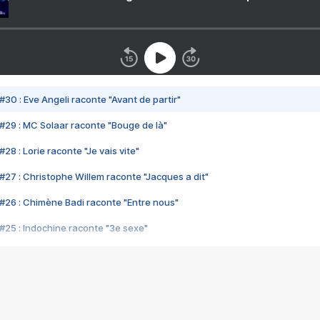
#30 : Eve Angeli raconte "Avant de partir"
#29 : MC Solaar raconte "Bouge de là"
28 : Lorie raconte "Je vais vite"
#27 : Christophe Willem raconte "Jacques a dit"
#26 : Chimène Badi raconte "Entre nous"
#25 : Indochine raconte "3e sexe"
#24 : Zaho raconte "C'est chelou"
#23 : Patrick Bruel raconte "Au café des délices"
#22 : Kyo raconte "Le chemin"