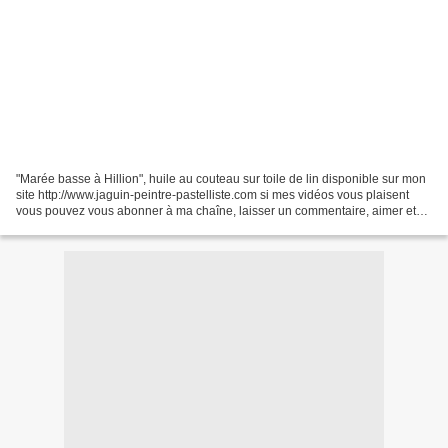
"Marée basse à Hillion", huile au couteau sur toile de lin disponible sur mon
site http://www.jaguin-peintre-pastelliste.com si mes vidéos vous plaisent
vous pouvez vous abonner à ma chaîne, laisser un commentaire, aimer et
même partager :-) :-) :-) à...