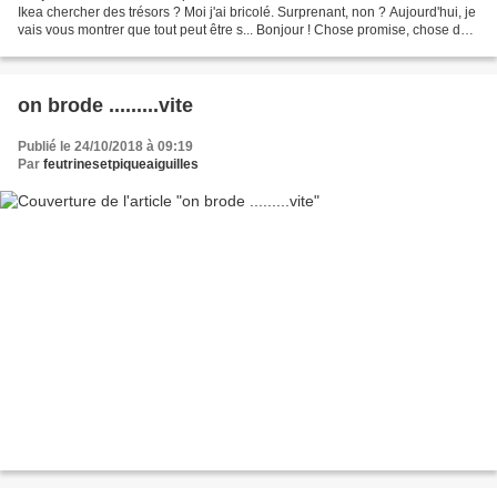
Ikea chercher des trésors ? Moi j'ai bricolé. Surprenant, non ? Aujourd'hui, je
vais vous montrer que tout peut être s... Bonjour ! Chose promise, chose due
: je reviens sur les améliorations...
on brode .........vite
Publié le 24/10/2018 à 09:19
Par
feutrinesetpiqueaiguilles