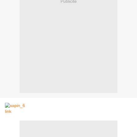
Publicité
link