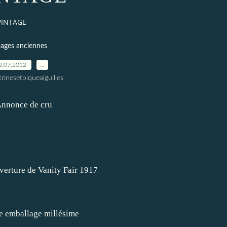
VINTAGE
ages anciennes
2.07.2012
…
trinesetpiqueaiguilles