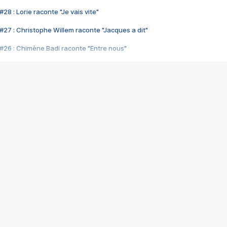
28 : Lorie raconte "Je vais vite"
#27 : Christophe Willem raconte "Jacques a dit"
#26 : Chimène Badi raconte "Entre nous"
#25 : Indochine raconte "3e sexe"
#24 : Zaho raconte "C'est chelou"
#23 : Patrick Bruel raconte "Au café des délices"
#22 : Kyo raconte "Le chemin"
#21 : Nolwenn Leroy raconte "Cassé"
#20 : Patrick Hernandez raconte "Born to be alive"
#19 : Lorie raconte "Près de moi"
#18 : Michael Jones raconte "A nos actes manqués" (avec Jean-Jacque
#17 : Khaled raconte "Aïcha"