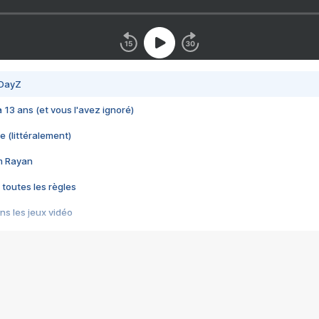
 DayZ
 a 13 ans (et vous l'avez ignoré)
e (littéralement)
im Rayan
 toutes les règles
s les jeux vidéo
us choquant de Rockstar ? - Le scandale BULLY
e plus moche de Steam
du RÊVE tourne au CAUCHEMAR
pendant 8 heures