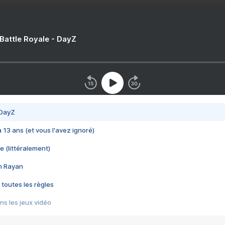
 Battle Royale - DayZ
 DayZ
 a 13 ans (et vous l'avez ignoré)
e (littéralement)
im Rayan
 toutes les règles
s les jeux vidéo
us choquant de Rockstar ? - Le scandale BULLY