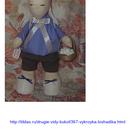
http://tildas.ru/drugie-vidy-kukol/367-vykroyka-loshadika.html