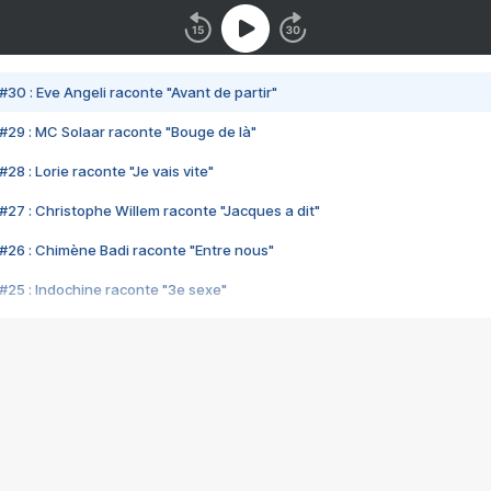
#30 : Eve Angeli raconte "Avant de partir"
#29 : MC Solaar raconte "Bouge de là"
28 : Lorie raconte "Je vais vite"
#27 : Christophe Willem raconte "Jacques a dit"
#26 : Chimène Badi raconte "Entre nous"
#25 : Indochine raconte "3e sexe"
#24 : Zaho raconte "C'est chelou"
#23 : Patrick Bruel raconte "Au café des délices"
#22 : Kyo raconte "Le chemin"
#21 : Nolwenn Leroy raconte "Cassé"
#20 : Patrick Hernandez raconte "Born to be alive"