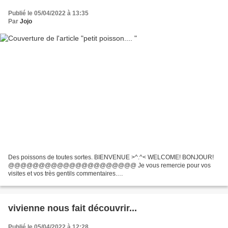
Publié le 05/04/2022 à 13:35
Par
Jojo
Des poissons de toutes sortes. BIENVENUE >^.^< WELCOME! BONJOUR!
@@@@@@@@@@@@@@@@@@@@@ Je vous remercie pour vos
visites et vos très gentils commentaires.
@@@@@@@@@@@@@@@@@@@@@ Article programmé, je suis en
vacances. En févri...
vivienne nous fait découvrir...
Publié le 05/04/2022 à 12:28