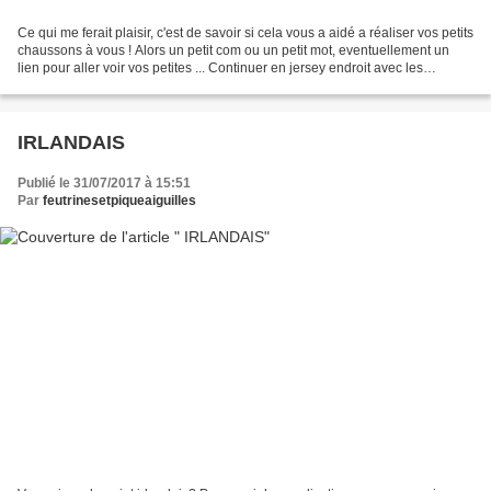
Ce qui me ferait plaisir, c'est de savoir si cela vous a aidé a réaliser vos petits
chaussons à vous ! Alors un petit com ou un petit mot, eventuellement un
lien pour aller voir vos petites ... Continuer en jersey endroit avec les
aiguilles n°3 en faisant...
IRLANDAIS
Publié le 31/07/2017 à 15:51
Par
feutrinesetpiqueaiguilles