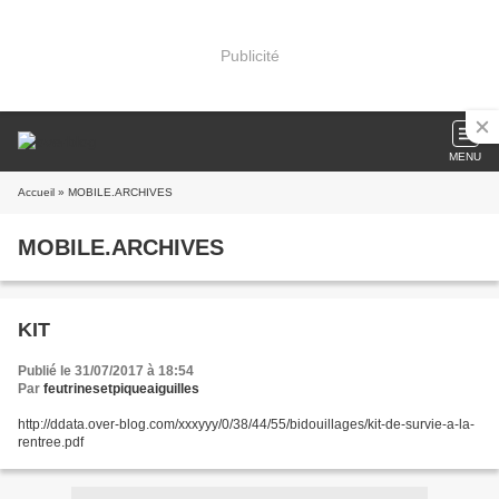
Publicité
MENU
Accueil
» MOBILE.ARCHIVES
MOBILE.ARCHIVES
KIT
Publié le 31/07/2017 à 18:54
Par
feutrinesetpiqueaiguilles
http://ddata.over-blog.com/xxxyyy/0/38/44/55/bidouillages/kit-de-survie-a-la-
rentree.pdf