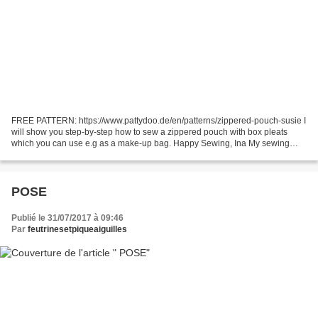
FREE PATTERN: https://www.pattydoo.de/en/patterns/zippered-pouch-susie I
will show you step-by-step how to sew a zippered pouch with box pleats
which you can use e.g as a make-up bag. Happy Sewing, Ina My sewing
machine: https://www.pattydoo.de/en/blog/sewing-machines#pfaff2028...
POSE
Publié le 31/07/2017 à 09:46
Par
feutrinesetpiqueaiguilles