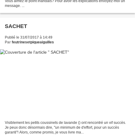
Vous aimez le point irlandais? Pour avoir les explications envoyez-moi un
message. ...
SACHET
Publié le 31/07/2017 à 14:49
Par
feutrinesetpiqueaiguilles
Visiblement les petits coussinets de lavande () ont rencontré un vif succès.
Je peux donc désormais dire, "un minimum de d'effort, pour un succès
garanti"! Alors, comme promis, je vous livre ma...