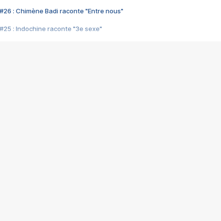
#26 : Chimène Badi raconte "Entre nous"
#25 : Indochine raconte "3e sexe"
#24 : Zaho raconte "C'est chelou"
#23 : Patrick Bruel raconte "Au café des délices"
#22 : Kyo raconte "Le chemin"
#21 : Nolwenn Leroy raconte "Cassé"
#20 : Patrick Hernandez raconte "Born to be alive"
#19 : Lorie raconte "Près de moi"
#18 : Michael Jones raconte "A nos actes manqués" (avec Jean-Jacque
#17 : Khaled raconte "Aïcha"
#16 : Corneille raconte "Parce qu'on vient de loin"
#15 : Indochine raconte "L'aventurier"