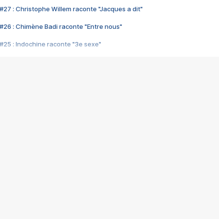
#27 : Christophe Willem raconte "Jacques a dit"
#26 : Chimène Badi raconte "Entre nous"
#25 : Indochine raconte "3e sexe"
#24 : Zaho raconte "C'est chelou"
#23 : Patrick Bruel raconte "Au café des délices"
#22 : Kyo raconte "Le chemin"
#21 : Nolwenn Leroy raconte "Cassé"
#20 : Patrick Hernandez raconte "Born to be alive"
#19 : Lorie raconte "Près de moi"
#18 : Michael Jones raconte "A nos actes manqués" (avec Jean-Jacque
#17 : Khaled raconte "Aïcha"
#16 : Corneille raconte "Parce qu'on vient de loin"