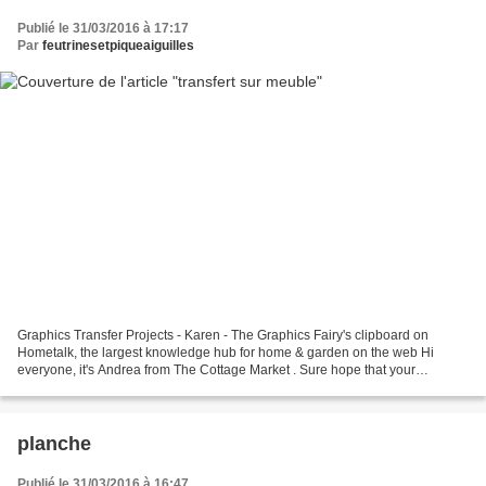
Publié le 31/03/2016 à 17:17
Par
feutrinesetpiqueaiguilles
Graphics Transfer Projects - Karen - The Graphics Fairy's clipboard on
Hometalk, the largest knowledge hub for home & garden on the web Hi
everyone, it's Andrea from The Cottage Market . Sure hope that your
Holidays are going fabulously. Well today I...
planche
Publié le 31/03/2016 à 16:47