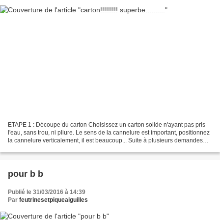
ETAPE 1 : Découpe du carton Choisissez un carton solide n'ayant pas pris
l'eau, sans trou, ni pliure. Le sens de la cannelure est important, positionnez
la cannelure verticalement, il est beaucoup... Suite à plusieurs demandes
("naufragées" sur l'Ile,...
pour b b
Publié le 31/03/2016 à 14:39
Par
feutrinesetpiqueaiguilles