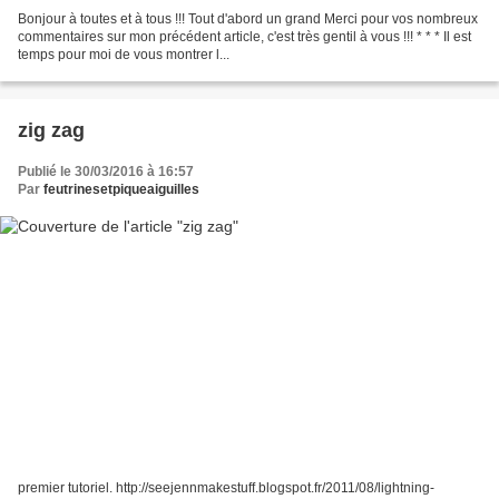
Bonjour à toutes et à tous !!! Tout d'abord un grand Merci pour vos nombreux
commentaires sur mon précédent article, c'est très gentil à vous !!! * * * Il est
temps pour moi de vous montrer l...
zig zag
Publié le 30/03/2016 à 16:57
Par
feutrinesetpiqueaiguilles
premier tutoriel. http://seejennmakestuff.blogspot.fr/2011/08/lightning-