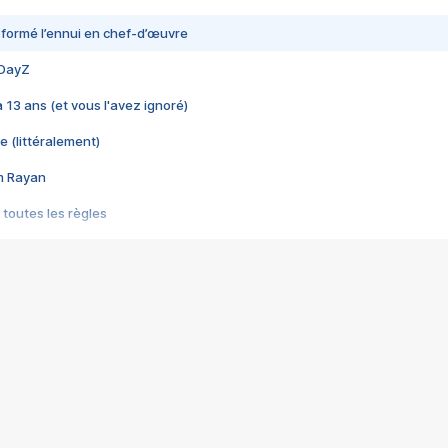
nsformé l’ennui en chef-d’œuvre
 DayZ
 a 13 ans (et vous l'avez ignoré)
e (littéralement)
im Rayan
 toutes les règles
s les jeux vidéo
us choquant de Rockstar ? - Le scandale BULLY
e plus moche de Steam
du RÊVE tourne au CAUCHEMAR
pendant 8 heures
it… à tort