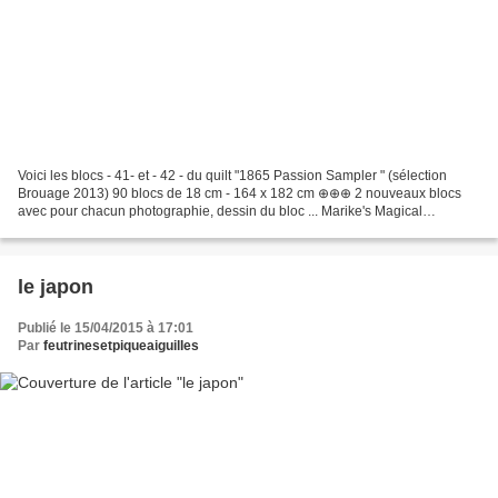
Voici les blocs - 41- et - 42 - du quilt "1865 Passion Sampler " (sélection
Brouage 2013) 90 blocs de 18 cm - 164 x 182 cm ⊕⊕⊕ 2 nouveaux blocs
avec pour chacun photographie, dessin du bloc ... Marike's Magical
Miniatures. Blog about my life as a miniaturist...
le japon
Publié le 15/04/2015 à 17:01
Par
feutrinesetpiqueaiguilles