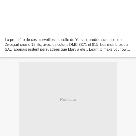
La première de ces merveilles est celle de Yu-san, brodée sur une toile
Zweigart crème 12 fils, avec les coloris DMC 3371 et 815. Les membres du
SAL japonais restent persuadées que Mary a été... Learn to make your own
colorful bracelets of threads or...
Publicité