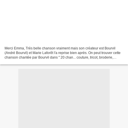
Merci Emma, Très belle chanson vraiment mais son créateur est Bourvil
(André Bourvil) et Marie Laforêt l'a reprise bien après. On peut trouver cette
chanson chantée par Bourvil dans " 20 chan... couture, tricot, broderie,
perles, hardanger, crochet, hédébo,...