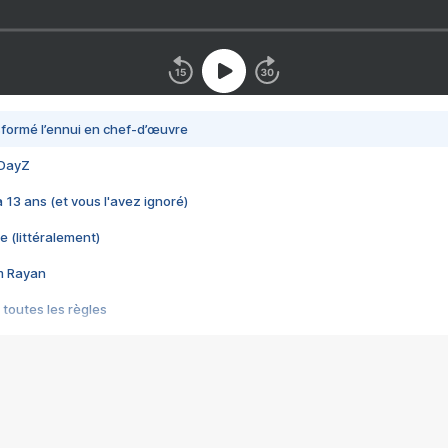
nsformé l’ennui en chef-d’œuvre
 DayZ
 a 13 ans (et vous l'avez ignoré)
e (littéralement)
im Rayan
 toutes les règles
s les jeux vidéo
us choquant de Rockstar ? - Le scandale BULLY
e plus moche de Steam