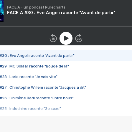
FACE A - un podcast Purecharts
FACE A #30 : Eve Angeli raconte "Avant de partir"
#30 : Eve Angeli raconte "Avant de partir"
#29 : MC Solaar raconte "Bouge de là"
28 : Lorie raconte "Je vais vite"
#27 : Christophe Willem raconte "Jacques a dit"
#26 : Chimène Badi raconte "Entre nous"
#25 : Indochine raconte "3e sexe"
#24 : Zaho raconte "C'est chelou"
#23 : Patrick Bruel raconte "Au café des délices"