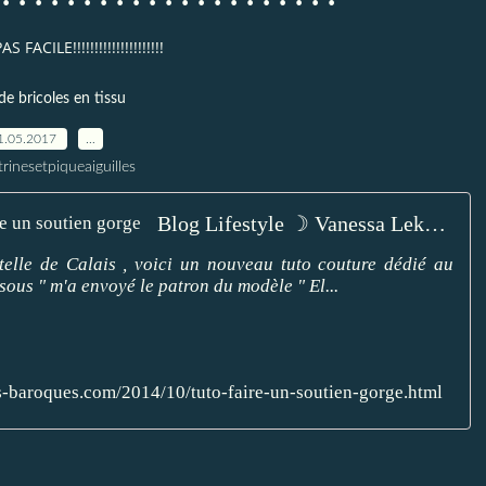
AS FACILE!!!!!!!!!!!!!!!!!!!!!
de bricoles en tissu
1.05.2017
…
trinesetpiqueaiguilles
Blog Lifestyle ☽ Vanessa Lekpa: TUTO : Faire un soutien gorge
telle de Calais , voici un nouveau tuto couture dédié au
sous " m'a envoyé le patron du modèle " El...
-baroques.com/2014/10/tuto-faire-un-soutien-gorge.html