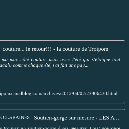
couture... le retour!!! - la couture de Troipom
e ma mac côté couture mais avec l'été qui s'éloigne tout
aaah! comme chaque été, j'ai fait une pau...
roipom.canalblog.com/archives/2012/04/02/23906430.html
Soutien-gorge sur mesure - LES ATELIERS DE CLARAINES
de trouver un soutien-gorge à ses mesures. C'est pourquoi