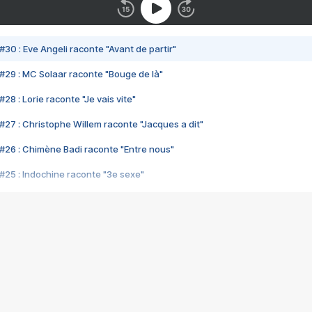
#30 : Eve Angeli raconte "Avant de partir"
#29 : MC Solaar raconte "Bouge de là"
28 : Lorie raconte "Je vais vite"
#27 : Christophe Willem raconte "Jacques a dit"
#26 : Chimène Badi raconte "Entre nous"
#25 : Indochine raconte "3e sexe"
#24 : Zaho raconte "C'est chelou"
#23 : Patrick Bruel raconte "Au café des délices"
#22 : Kyo raconte "Le chemin"
#21 : Nolwenn Leroy raconte "Cassé"
#20 : Patrick Hernandez raconte "Born to be alive"