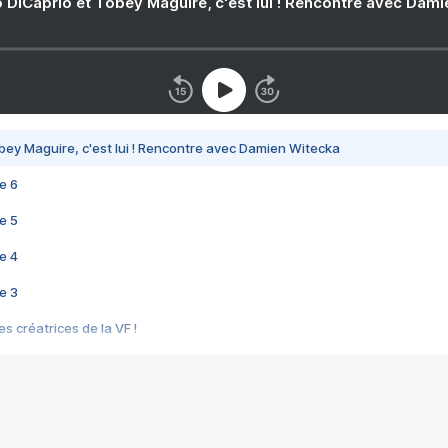
 DiCaprio et Tobey Maguire, c'est lui ! Rencontre avec Dam
bey Maguire, c'est lui ! Rencontre avec Damien Witecka
e 6
e 5
e 4
e 3
s créatrices de la VF !
e 2
e 1
e Mektoub My Love arrive enfin ! Rencontre avec Shaïn Boumedine et Sal