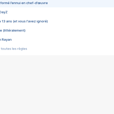
nsformé l’ennui en chef-d’œuvre
 DayZ
 a 13 ans (et vous l'avez ignoré)
e (littéralement)
im Rayan
 toutes les règles
s les jeux vidéo
us choquant de Rockstar ? - Le scandale BULLY
e plus moche de Steam
du RÊVE tourne au CAUCHEMAR
pendant 8 heures
it… à tort
umiliés par un jeu vidéo