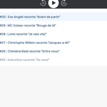
#30 : Eve Angeli raconte "Avant de partir"
#29 : MC Solaar raconte "Bouge de là"
28 : Lorie raconte "Je vais vite"
#27 : Christophe Willem raconte "Jacques a dit"
#26 : Chimène Badi raconte "Entre nous"
#25 : Indochine raconte "3e sexe"
#24 : Zaho raconte "C'est chelou"
#23 : Patrick Bruel raconte "Au café des délices"
#22 : Kyo raconte "Le chemin"
#21 : Nolwenn Leroy raconte "Cassé"
#20 : Patrick Hernandez raconte "Born to be alive"