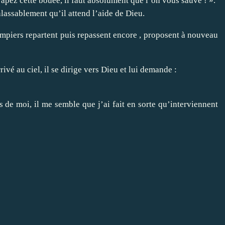
rapez cette bouée, il faut absolument que l’on vous sauve ! ».
inlassablement qu’il attend l’aide de Dieu.
mpiers repartent puis repassent encore , proposent à nouveau
ivé au ciel, il se dirige vers Dieu et lui demande :
 de moi, il me semble que j’ai fait en sorte qu’interviennent