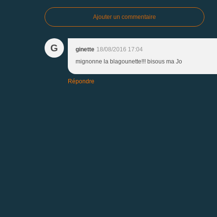
Ajouter un commentaire
G
ginette
18/08/2016 17:04
mignonne la blagounette!!! bisous ma Jo
Répondre