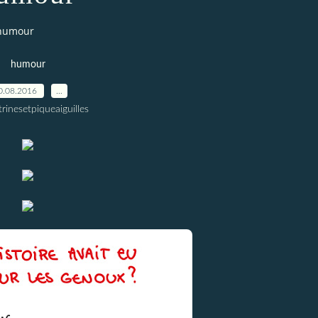
humour
humour
0.08.2016
…
trinesetpiqueaiguilles