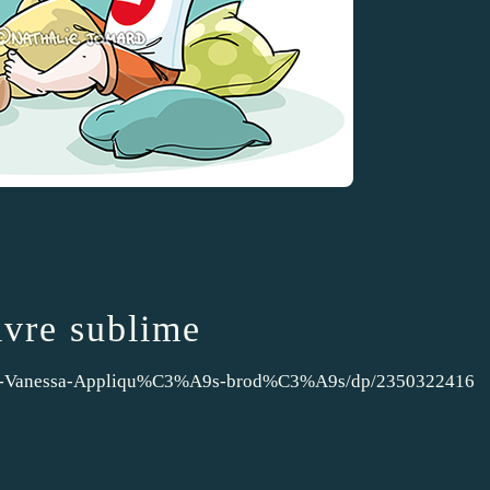
livre sublime
que-Vanessa-Appliqu%C3%A9s-brod%C3%A9s/dp/2350322416