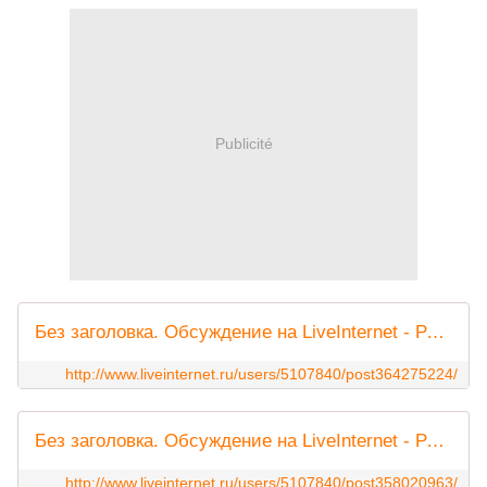
Publicité
Без заголовка. Обсуждение на LiveInternet - Российский Сервис Онлайн-Дневников
http://www.liveinternet.ru/users/5107840/post364275224/
Без заголовка. Обсуждение на LiveInternet - Российский Сервис Онлайн-Дневников
http://www.liveinternet.ru/users/5107840/post358020963/