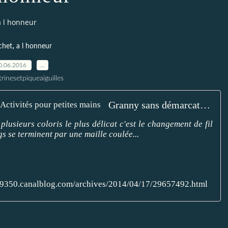
a l honneur
,
chet
a l honneur
0.06.2016
…
trinesetpiqueaiguilles
Granny sans démarcations - Le blog de Thali, Activités pour petites mains
lusieurs coloris le plus délicat c'est le changement de fil
s se terminent par une maille coulée...
59350.canalblog.com/archives/2014/04/17/29657492.html