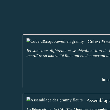
Cube d&rsq
Ils sont tous différents et se dévoilent lors d
accroître sa motricité fine tout en découvrant des
http
Assemblage 
La 9ème étape du CAL The Meadow, l'assemblag