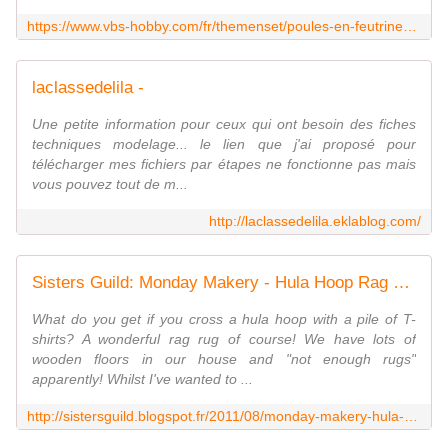
https://www.vbs-hobby.com/fr/themenset/poules-en-feutrine-de-toutes-les-couleurs-551.html
laclassedelila -
Une petite information pour ceux qui ont besoin des fiches
techniques modelage... le lien que j'ai proposé pour
télécharger mes fichiers par étapes ne fonctionne pas mais
vous pouvez tout de m...
http://laclassedelila.eklablog.com/
Sisters Guild: Monday Makery - Hula Hoop Rag Rug
What do you get if you cross a hula hoop with a pile of T-
shirts? A wonderful rag rug of course! We have lots of
wooden floors in our house and "not enough rugs"
apparently! Whilst I've wanted to ...
http://sistersguild.blogspot.fr/2011/08/monday-makery-hula-hoop-rag-rug.html?m=1