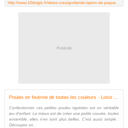
http://www.10doigts.fr/idees-crea/gurilande-lapins-de-paques-ic11322.aspx
Publicité
Poules en feutrine de toutes les couleurs - Loisirs créatifs à petits prix VBS Hobby Service
Confectionner ces petites poules rigolotes est un véritable
jeu d'enfant. Le mieux est de créer une petite couvée, toutes
ensemble, elles n'en sont plus belles. C'est aussi simple :
Découpez un...