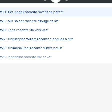
#30 : Eve Angeli raconte "Avant de partir"
#29 : MC Solaar raconte "Bouge de là"
28 : Lorie raconte "Je vais vite"
#27 : Christophe Willem raconte "Jacques a dit"
#26 : Chimène Badi raconte "Entre nous"
#25 : Indochine raconte "3e sexe"
#24 : Zaho raconte "C'est chelou"
#23 : Patrick Bruel raconte "Au café des délices"
#22 : Kyo raconte "Le chemin"
#21 : Nolwenn Leroy raconte "Cassé"
#20 : Patrick Hernandez raconte "Born to be alive"
#19 : Lorie raconte "Près de moi"