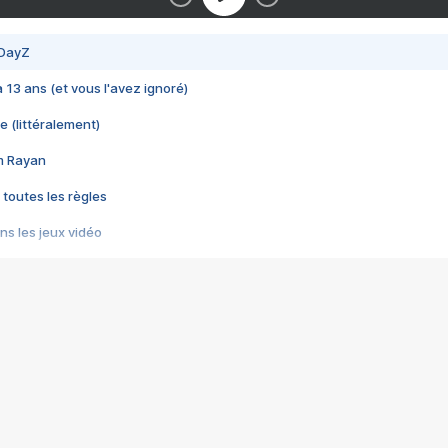
 DayZ
 a 13 ans (et vous l'avez ignoré)
e (littéralement)
im Rayan
 toutes les règles
s les jeux vidéo
us choquant de Rockstar ? - Le scandale BULLY
e plus moche de Steam
du RÊVE tourne au CAUCHEMAR
pendant 8 heures
it… à tort