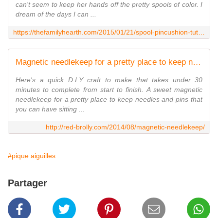
can't seem to keep her hands off the pretty spools of color. I
dream of the days I can ...
https://thefamilyhearth.com/2015/01/21/spool-pincushion-tutorial/
Magnetic needlekeep for a pretty place to keep needles. - Red Brolly
Here's a quick D.I.Y craft to make that takes under 30
minutes to complete from start to finish. A sweet magnetic
needlekeep for a pretty place to keep needles and pins that
you can have sitting ...
http://red-brolly.com/2014/08/magnetic-needlekeep/
#pique aiguilles
Partager