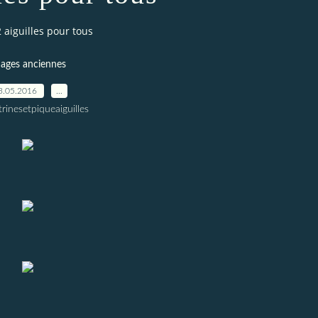
2 aiguilles pour tous
ages anciennes
3.05.2016
…
trinesetpiqueaiguilles