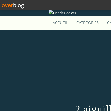
ACCUEIL
CATÉGORIES
C
2 aiguil