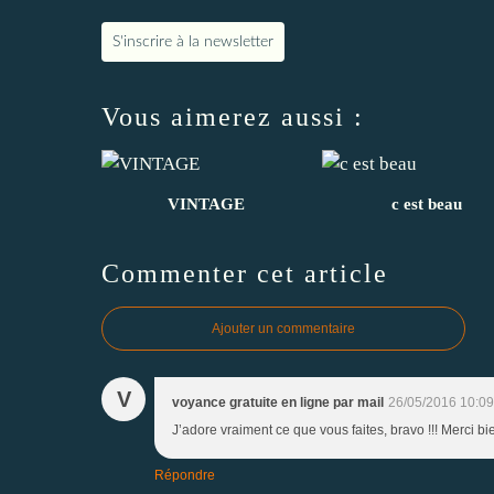
S'inscrire à la newsletter
Vous aimerez aussi :
VINTAGE
c est beau
Commenter cet article
Ajouter un commentaire
V
voyance gratuite en ligne par mail
26/05/2016 10:09
J’adore vraiment ce que vous faites, bravo !!! Merci bi
Répondre