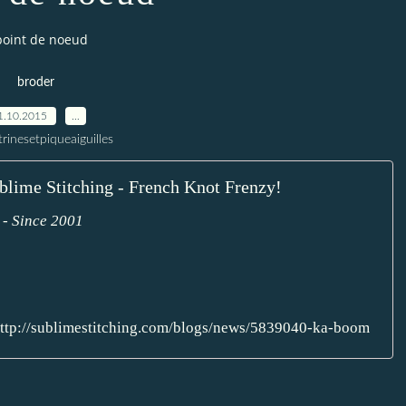
point de noeud
broder
1.10.2015
…
trinesetpiqueaiguilles
blime Stitching - French Knot Frenzy!
 - Since 2001
ttp://sublimestitching.com/blogs/news/5839040-ka-boom