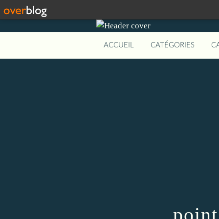
ACCUEIL
CATÉGORIES
C
poin