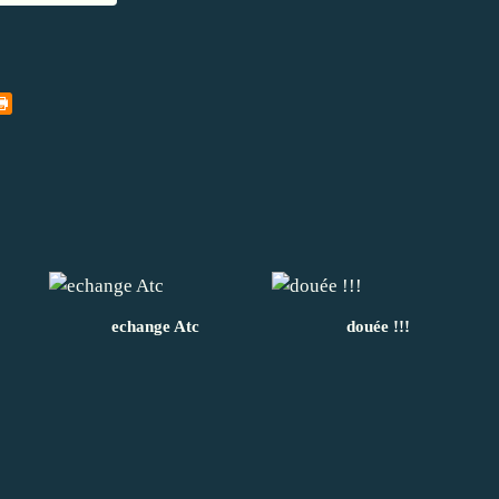
echange Atc
douée !!!